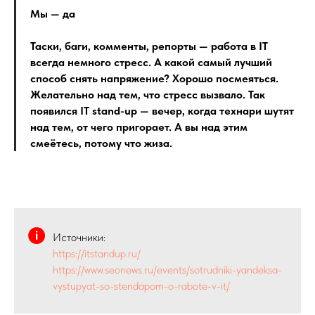
Мы — да
Таски, баги, комменты, репорты — работа в IT
всегда немного стресс. А какой самый лучший
способ снять напряжение? Хорошо посмеяться.
Желательно над тем, что стресс вызвало. Так
появился IT stand-up — вечер, когда технари шутят
над тем, от чего пригорает. А вы над этим
смеётесь, потому что жиза.
Источники:
https://itstandup.ru/
https://www.seonews.ru/events/sotrudniki-yandeksa-
vystupyat-so-stendapom-o-rabote-v-it/