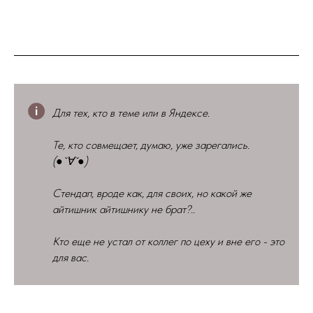
Для тех, кто в теме или в Яндексе.
Те, кто совмещает, думаю, уже зарегались.
(●ˇ∀ˇ●)
Стендап, вроде как, для своих, но какой же
айтишник айтишнику не брат?..
Кто еще не устал от коллег по цеху и вне его - это
для вас.