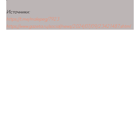
Источники:
https://t.me/malepeg/7923
https://www.gazeta.ru/social/news/2024/07/09/23421487.shtml