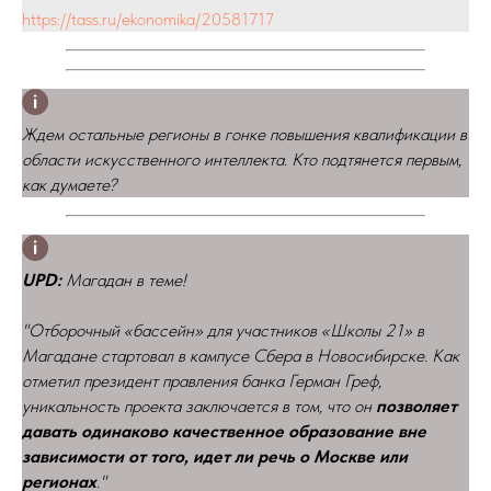
https://tass.ru/ekonomika/20581717
Ждем остальные регионы в гонке повышения квалификации в
области искусственного интеллекта. Кто подтянется первым,
как думаете?
UPD:
Магадан в теме!
"Отборочный «бассейн» для участников «Школы 21» в
Магадане стартовал в кампусе Сбера в Новосибирске. Как
отметил президент правления банка Герман Греф,
уникальность проекта заключается в том, что он
позволяет
давать одинаково качественное образование вне
зависимости от того, идет ли речь о Москве или
регионах
."