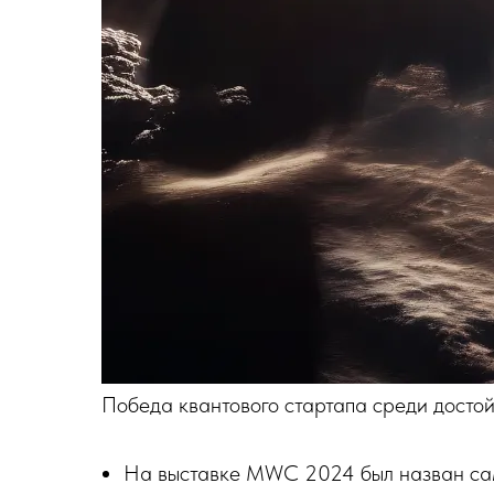
Победа квантового стартапа среди досто
На выставке MWC 2024 был назван сам