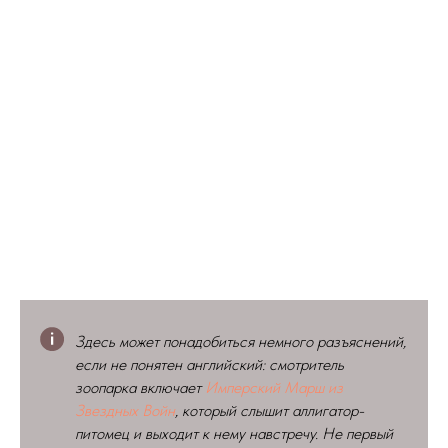
Здесь может понадобиться немного разъяснений,
если не понятен английский: смотритель
зоопарка включает
Имперский Марш из
Звездных Войн
, который слышит аллигатор-
питомец и выходит к нему навстречу. Не первый