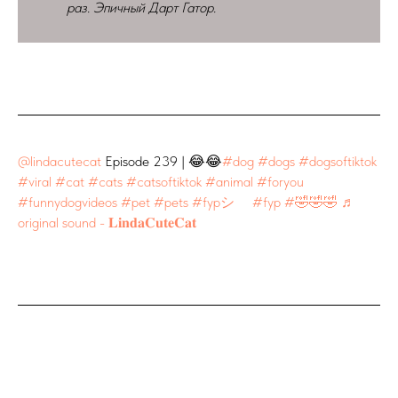
раз. Эпичный Дарт Гатор.
@lindacutecat
Episode 239 | 😂😂
#dog
#dogs
#dogsoftiktok
#viral
#cat
#cats
#catsoftiktok
#animal
#foryou
#funnydogvideos
#pet
#pets
#fypシ゚
#fyp
#🤣🤣🤣
♬
original sound - 𝐋𝐢𝐧𝐝𝐚𝐂𝐮𝐭𝐞𝐂𝐚𝐭