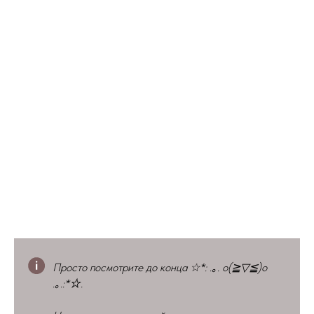
Просто посмотрите до конца ☆*: .｡. o(≧▽≦)o
.｡.:*☆.