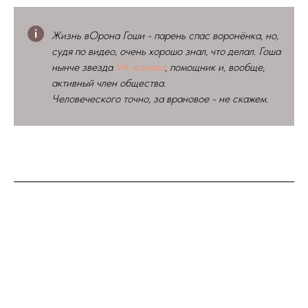
Жизнь вОрона Гоши - парень спас воронёнка, но,
судя по видео, очень хорошо знал, что делал. Гоша
нынче звезда
VK-канала
, помощник и, вообще,
активный член общества.
Человеческого точно, за врановое - не скажем.