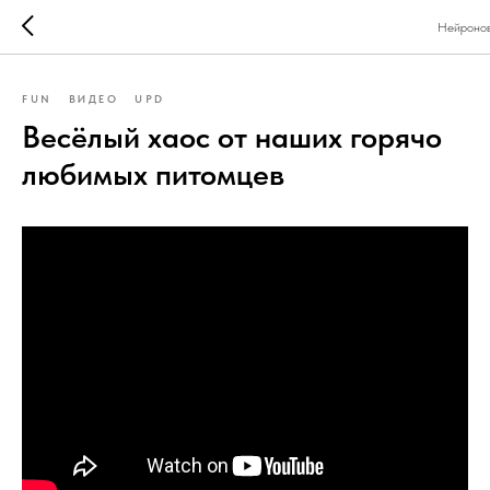
Нейроно
FUN
ВИДЕО
UPD
Весёлый хаос от наших горячо
любимых питомцев