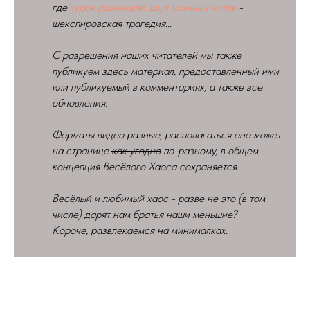
где
турок разнимает двух уличных котов
-
шекспировская трагедия...
С разрешения наших читателей мы также
публикуем здесь материал, предоставленный ими
или публикуемый в комментариях, а также все
обновления.
Форматы видео разные, располагаться оно может
на странице
как угодно
по-разному, в общем -
концепция Весёлого Хаоса сохраняется.
Весёлый и любимый хаос - разве не это (в том
числе) дарят нам братья наши меньшие?
Короче, развлекаемся на минималках.