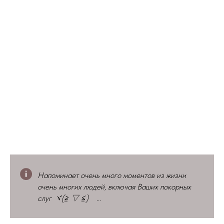
Напоминает очень много моментов из жизни
очень многих людей, включая Ваших покорных
слуг ヾ(≧ ▽ ≦)ゝ...