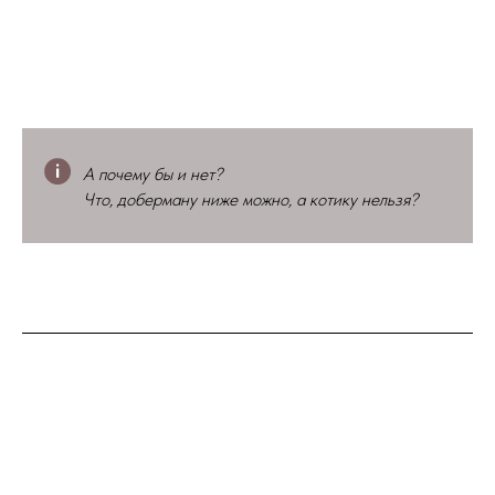
А почему бы и нет?
Что, доберману ниже можно, а котику нельзя?