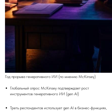
Год прорыва генеративного ИИ (по мнению McKinsey)
Глобальный опрос McKinsey подтверждает рост
инструментов генеративного ИИ (gen AI)
Треть респондентов использует gen AI в бизнес-функциях,