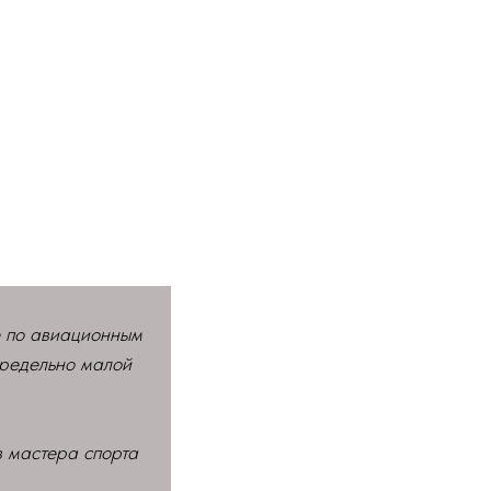
е по авиационным
предельно малой
в мастера спорта