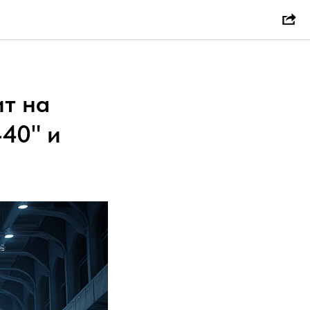
т на
40" и