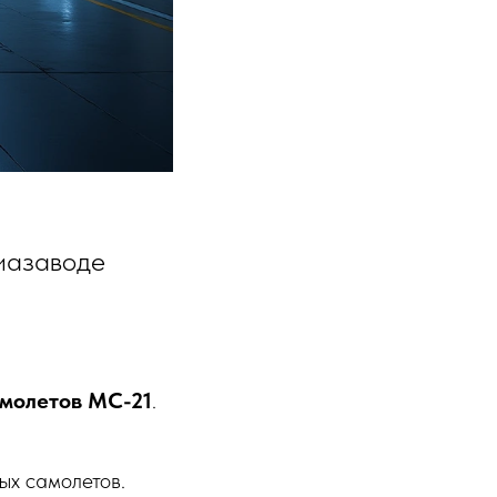
иазаводе
амолетов МС-21
.
ых самолетов.