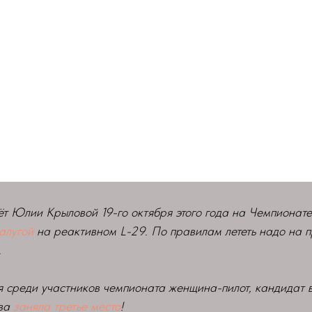
ёт Юлии Крыловой 19-го октября этого года на Чемпионат
алугой
на реактивном L-29. По правилам лететь надо на 
.
 среди участников чемпионата женщина-пилот, кандидат 
ва
заняла третье место
!