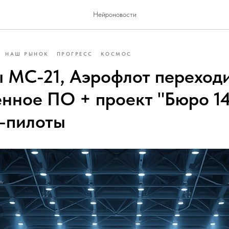
Нейроновости
НАШ РЫНОК
ПРОГРЕСС
КОСМОС
 МС-21, Аэрофлот переходи
енное ПО + проект "Бюро 14
-пилоты