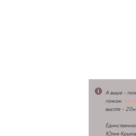
А выше - пол
гонкам
под К
высоте - 20м
Единственная
Юлия Крыло