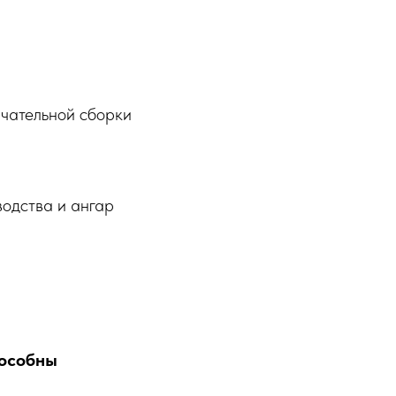
нчательной сборки
водства и ангар
пособны