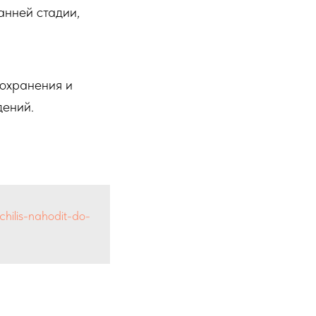
анней стадии,
оохранения и
дений.
chilis-nahodit-do-