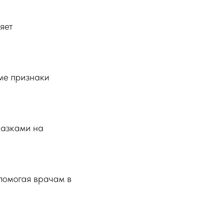
яет
ме признаки
казками на
помогая врачам в