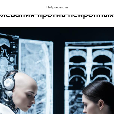
Нейроновости
левания против нейронных