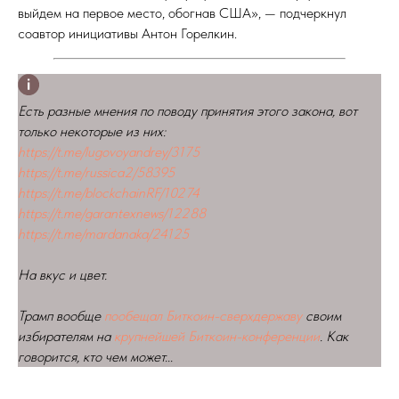
выйдем на первое место, обогнав США», — подчеркнул
соавтор инициативы Антон Горелкин.
Есть разные мнения по поводу принятия этого закона, вот
только некоторые из них:
https://t.me/lugovoyandrey/3175
https://t.me/russica2/58395
https://t.me/blockchainRF/10274
https://t.me/garantexnews/12288
https://t.me/mardanaka/24125
На вкус и цвет.
Трамп вообще
пообещал Биткоин-сверхдержаву
своим
избирателям на
крупнейшей Биткоин-конференции
. Как
говорится, кто чем может...