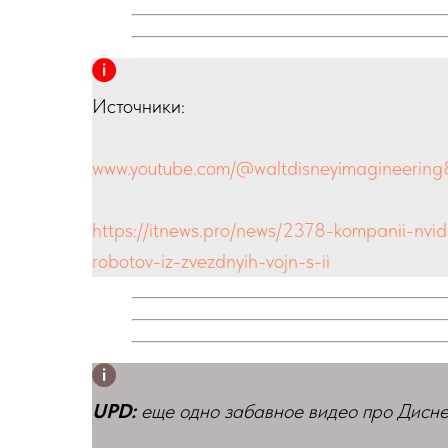
Источники:
www.youtube.com/@waltdisneyimagineerin
https://itnews.pro/news/2378-kompanii-nvidi
robotov-iz-zvezdnyih-vojn-s-ii
UPD:
еще одно забавное видео про Дисне