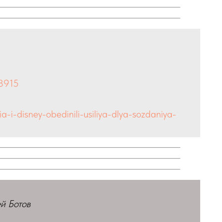
g8915
a-i-disney-obedinili-usiliya-dlya-sozdaniya-
й Ботов