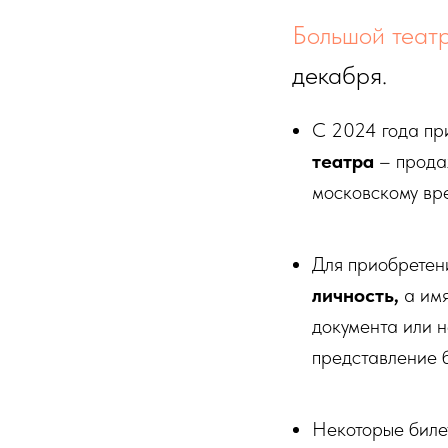
Большой теат
декабря.
С 2024 года пр
театра
– прода
московскому вр
Для приобретен
личность,
а имя
документа или н
представление 
Некоторые бил