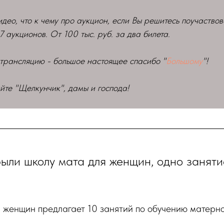
идео, что к чему про аукцион, если Вы решитесь поучаствов
7 аукционов. От 100 тыс. руб. за два билета.
трансляцию - большое настоящее спасибо "
Большому
"!
те "Щелкунчик", дамы и господа!
ыли школу мата для женщин, одно заняти
 женщин предлагает 10 занятий по обучению матерно