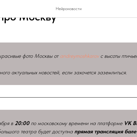
ЗНАВАТЕЛЬНОЕ
UPD
Нейроновости
про Москву
 красивые фото Москвы от
andreymoshkarov
с высоты птичьег
ного актуальных новостей, если захочется заземлиться.
абря в
20:00
по московскому времени на платформе
VK В
ольшого театра будет доступна
прямая трансляция бале