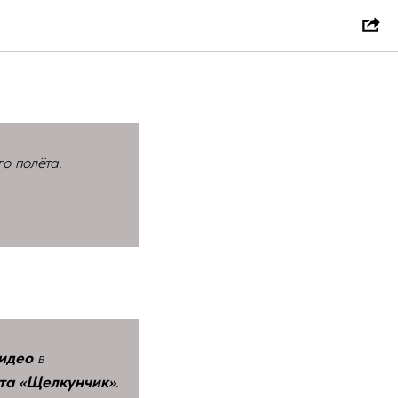
о полёта.
идео
в
та «Щелкунчик»
.