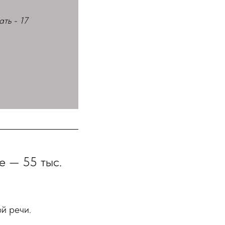
ать - 17
е — 55 тыс.
й речи.