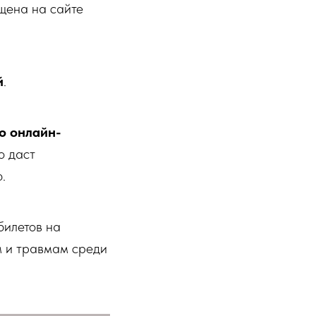
щена на сайте
й
.
ю онлайн-
о даст
.
билетов на
м и травмам среди