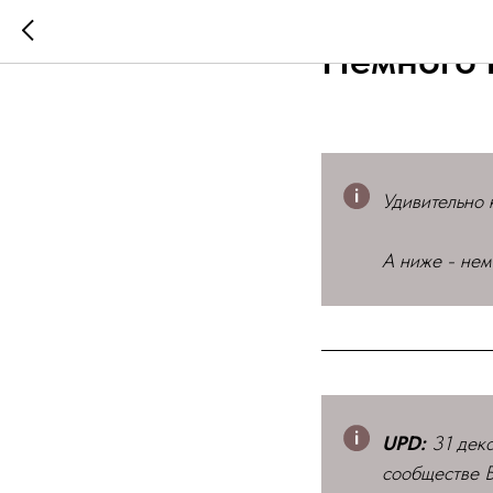
FUN
КРАСИВОЕ
ПО
Немного 
Удивительно
А ниже - нем
UPD:
31 дек
сообществе Б