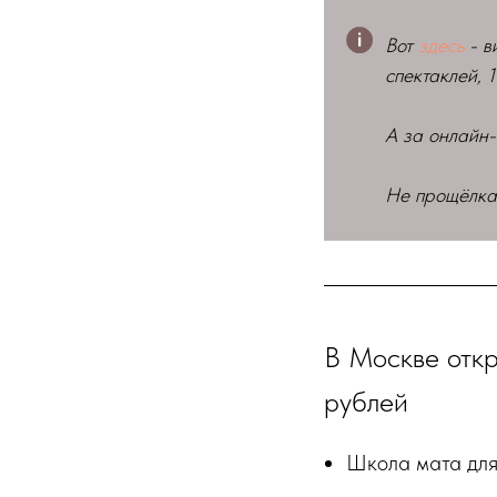
Вот
здесь
- в
спектаклей, 1
А за онлайн-
Не прощёлкай
В Москве откр
рублей
Школа мата для