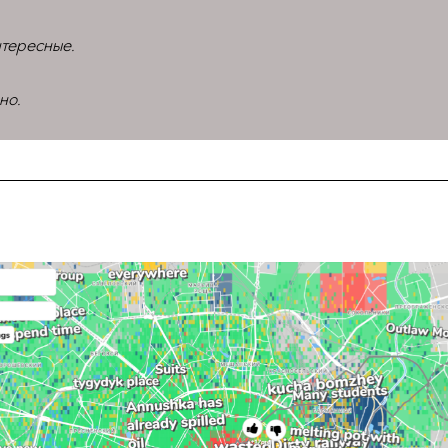
тересные.
но.