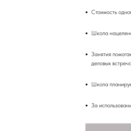
Стоимость одног
Школа нацелена
Занятия помога
деловых встреча
Школа планируе
За использовани