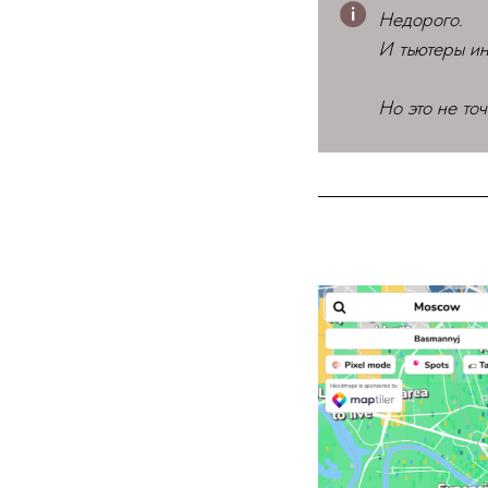
Недорого.
И тьютеры ин
Но это не точ