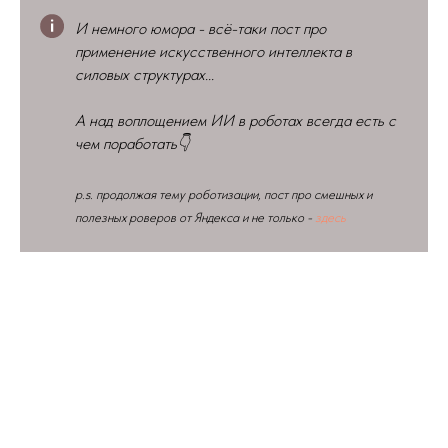
И немного юмора - всё-таки пост про
применение искусственного интеллекта в
силовых структурах...
А над воплощением ИИ в роботах всегда есть с
чем поработать👇
p.s. продолжая тему роботизации, пост про смешных и
полезных роверов от Яндекса и не только -
здесь