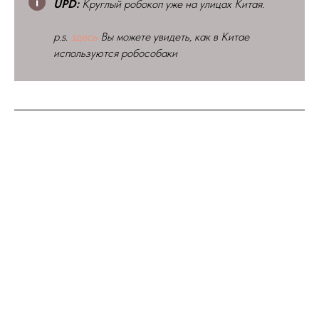
UPD:
Круглый робокоп уже на улицах Китая.
p.s.
здесь
Вы можете увидеть, как в Китае
используются робособаки