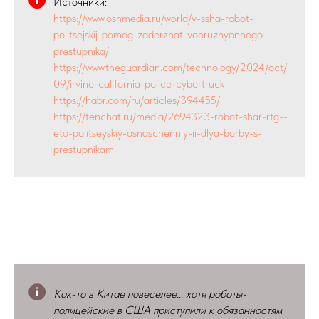
Источники:
https://www.osnmedia.ru/world/v-ssha-robot-
politsejskij-pomog-zaderzhat-vooruzhyonnogo-
prestupnika/
https://www.theguardian.com/technology/2024/oct/
09/irvine-california-police-cybertruck
https://habr.com/ru/articles/394455/
https://tenchat.ru/media/2694323-robot-shar-rtg--
eto-politseyskiy-osnaschenniy-ii-dlya-borby-s-
prestupnikami
Как-то в Китае повеселее... хотя роботы-
полицейские в США приступили к обязанностям